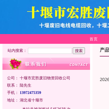
首页
产
站内搜索：
公司：
十堰市宏胜废旧物资回收公司
202
联系：
陆先生
手机：
13972475359
地址：
湖北省十堰市