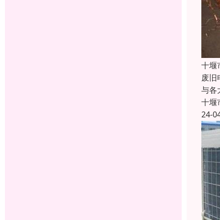
十堰
废旧
与各
十堰
24-0