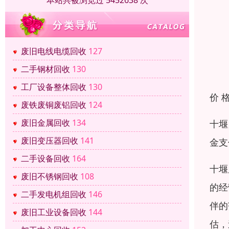
本站共被浏览过 5452638 次
废旧电线电缆回收
127
二手钢材回收
130
工厂设备整体回收
130
价 
废铁废铜废铝回收
124
废旧金属回收
134
十堰
废旧变压器回收
141
金支
二手设备回收
164
十堰
废旧不锈钢回收
108
的经
二手发电机组回收
146
伴的
废旧工业设备回收
144
估，