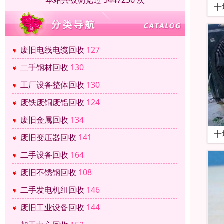
本站共被浏览过 5447256 次
十
废旧电线电缆回收
127
二手钢材回收
130
工厂设备整体回收
130
废铁废铜废铝回收
124
废旧金属回收
134
十
废旧变压器回收
141
二手设备回收
164
废旧不锈钢回收
108
二手发电机组回收
146
废旧工业设备回收
144