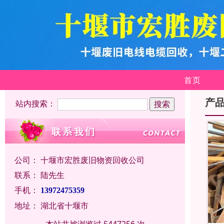
首页
产
站内搜索：
公司：
十堰市宏胜废旧物资回收公司
联系：
陆先生
手机：
13972475359
地址：
湖北省十堰市