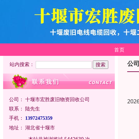
首页
公
站内搜索：
公司：
十堰市宏胜废旧物资回收公司
202
联系：
陆先生
手机：
13972475359
地址：
湖北省十堰市