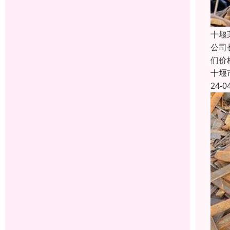
十堰
公司
们价
十堰
24-0