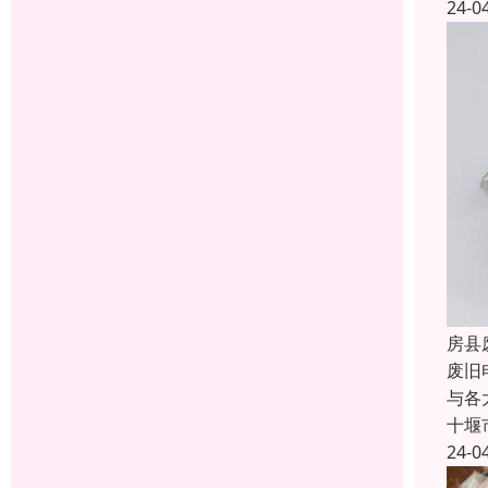
24-0
房县
废旧
与各
十堰
24-0