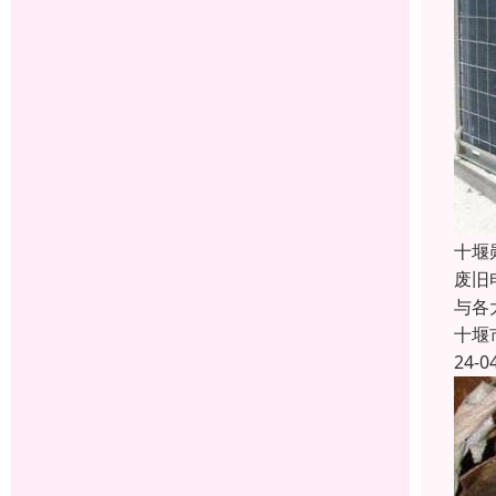
十堰
废旧
与各
十堰
24-0