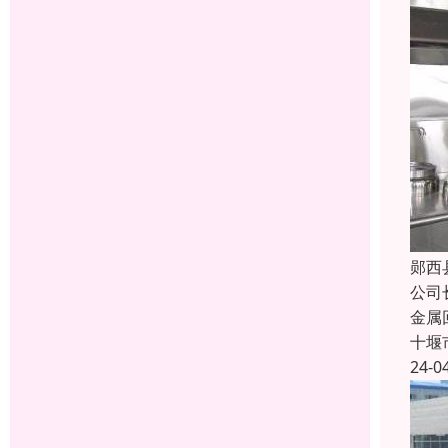
郧西
公司
金属
十堰
24-0