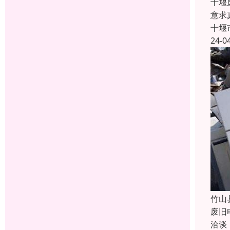
十堰
意求
十堰
24-0
竹山
废旧
洽谈