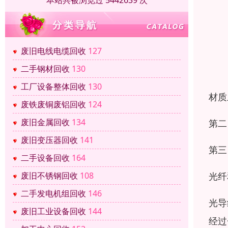
本站共被浏览过 5442639 次
废旧电线电缆回收
127
二手钢材回收
130
工厂设备整体回收
130
材质
废铁废铜废铝回收
124
废旧金属回收
134
第二
废旧变压器回收
141
第三
二手设备回收
164
光纤
废旧不锈钢回收
108
二手发电机组回收
146
光导
废旧工业设备回收
144
经过