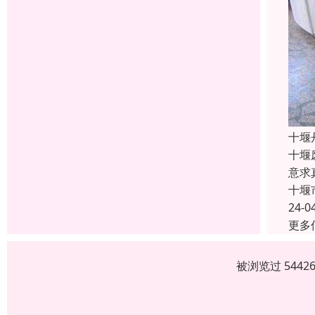
十堰
十堰
意求
十堰
24-0
更多
被浏览过 544