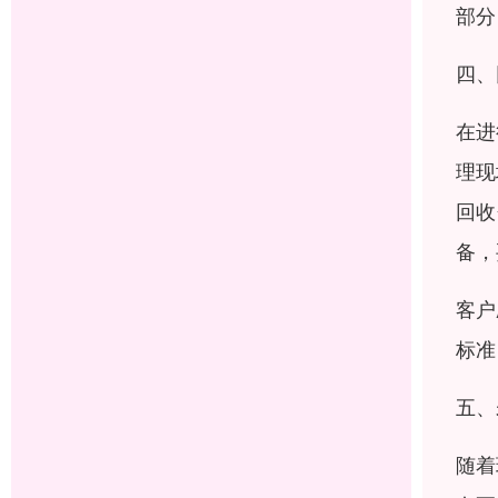
部分
四、
在进
理现
回收
备，
客户
标准
五、
随着