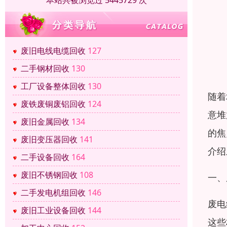
本站共被浏览过 5445729 次
废旧电线电缆回收
127
二手钢材回收
130
工厂设备整体回收
130
随着
废铁废铜废铝回收
124
意堆
废旧金属回收
134
的焦
废旧变压器回收
141
介绍
二手设备回收
164
废旧不锈钢回收
108
一、
二手发电机组回收
146
废电
废旧工业设备回收
144
这些