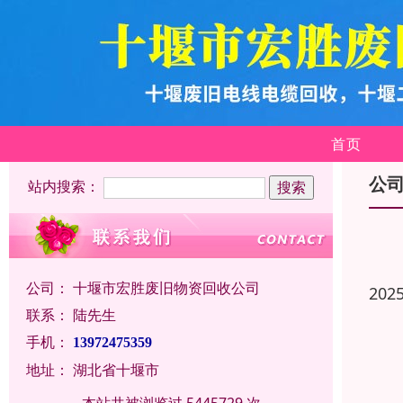
首页
公
站内搜索：
公司：
十堰市宏胜废旧物资回收公司
202
联系：
陆先生
手机：
13972475359
地址：
湖北省十堰市