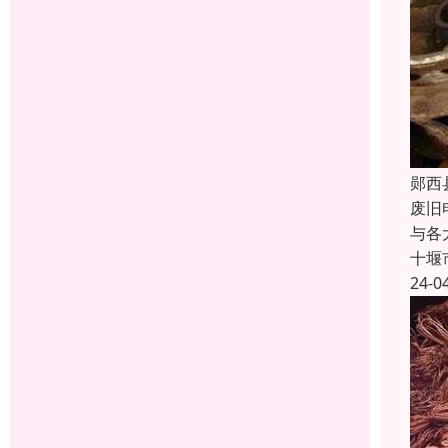
郧西
废旧
与各
十堰
24-0