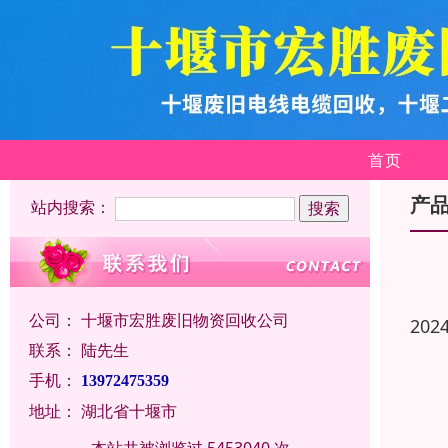
首页
产
站内搜索：
公司：
十堰市宏胜废旧物资回收公司
202
联系：
陆先生
手机：
13972475359
地址：
湖北省十堰市