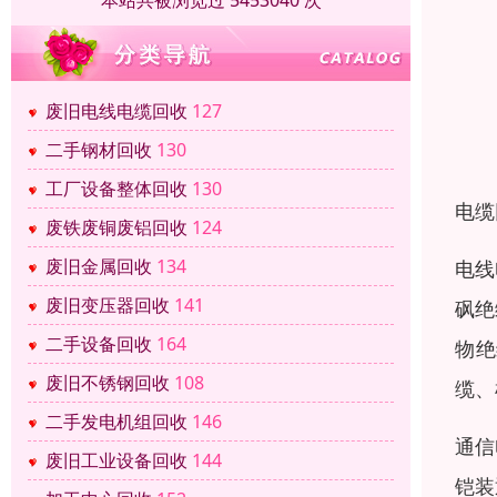
本站共被浏览过 5453040 次
废旧电线电缆回收
127
二手钢材回收
130
工厂设备整体回收
130
电缆
废铁废铜废铝回收
124
废旧金属回收
134
电线
废旧变压器回收
141
砜绝
二手设备回收
164
物绝
废旧不锈钢回收
108
缆、
二手发电机组回收
146
通信
废旧工业设备回收
144
铠装