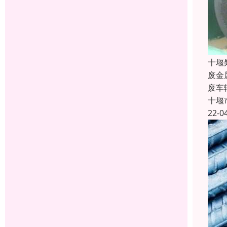
十堰
废金
废车
十堰
22-0