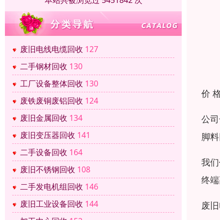
本站共被浏览过 5451842 次
废旧电线电缆回收
127
二手钢材回收
130
工厂设备整体回收
130
价 
废铁废铜废铝回收
124
废旧金属回收
134
公司
废旧变压器回收
141
脚料
二手设备回收
164
我们
废旧不锈钢回收
108
终端
二手发电机组回收
146
废旧工业设备回收
144
废旧