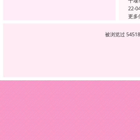
十堰
22-0
更多
被浏览过 545