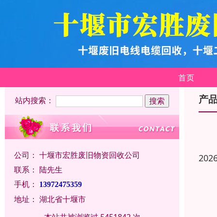
首页
产
站内搜索：
公司：
十堰市宏胜废旧物资回收公司
202
联系：
陆先生
手机：
13972475359
地址：
湖北省十堰市