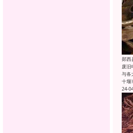
郧西
废旧
与各
十堰
24-0