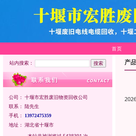
首页
产
站内搜索：
公司：
十堰市宏胜废旧物资回收公司
202
联系：
陆先生
手机：
13972475359
地址：
湖北省十堰市