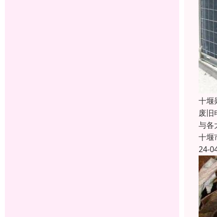
十堰
废旧
与各
十堰
24-0