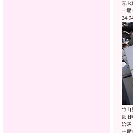
意求
十堰
24-0
竹山
废旧
洽谈
十堰