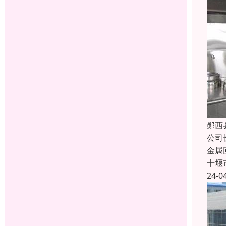
郧西
公司
金属
十堰
24-0