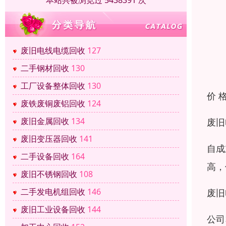
本站共被浏览过 5438391 次
废旧电线电缆回收
127
二手钢材回收
130
工厂设备整体回收
130
价 
废铁废铜废铝回收
124
废旧金属回收
134
废旧
废旧变压器回收
141
自成
二手设备回收
164
高，
废旧不锈钢回收
108
二手发电机组回收
146
废旧
废旧工业设备回收
144
公司