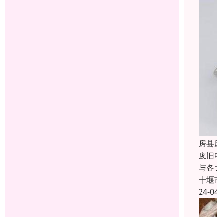
房县
废旧
与各
十堰
24-0