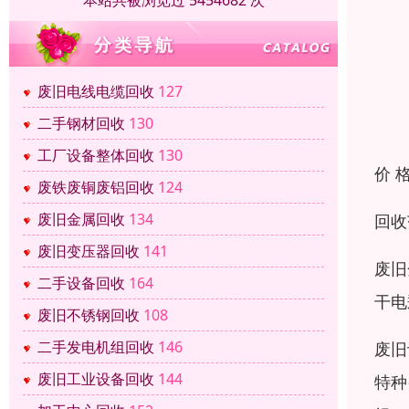
本站共被浏览过 5454682 次
废旧电线电缆回收
127
二手钢材回收
130
工厂设备整体回收
130
价 
废铁废铜废铝回收
124
废旧金属回收
134
回收
废旧变压器回收
141
废旧
二手设备回收
164
干电
废旧不锈钢回收
108
二手发电机组回收
146
废旧
废旧工业设备回收
144
特种