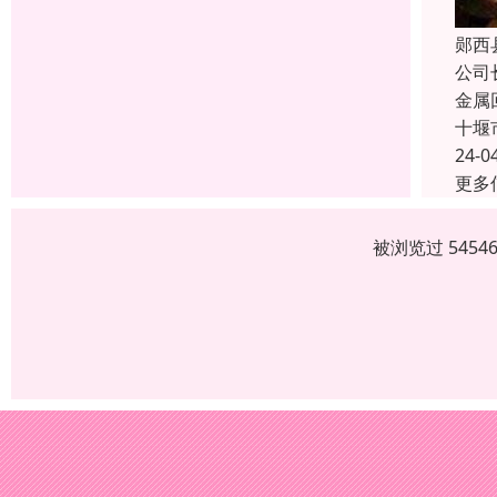
郧西
公司
金属
十堰
24-0
更多
被浏览过 545