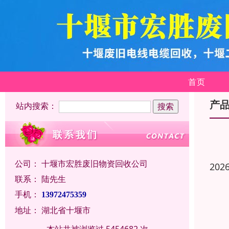
首页
产
站内搜索：
公司：
十堰市宏胜废旧物资回收公司
202
联系：
陆先生
手机：
13972475359
地址：
湖北省十堰市