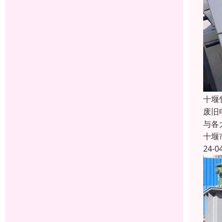
十堰
废旧
与各
十堰
24-0