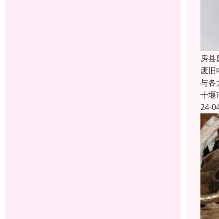
房县
废旧
与各
十堰
24-0