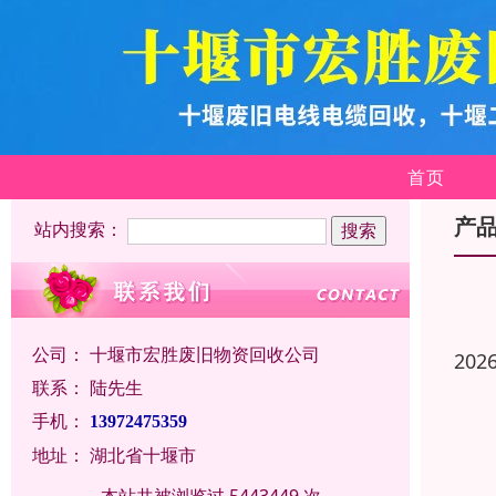
首页
产
站内搜索：
公司：
十堰市宏胜废旧物资回收公司
202
联系：
陆先生
手机：
13972475359
地址：
湖北省十堰市