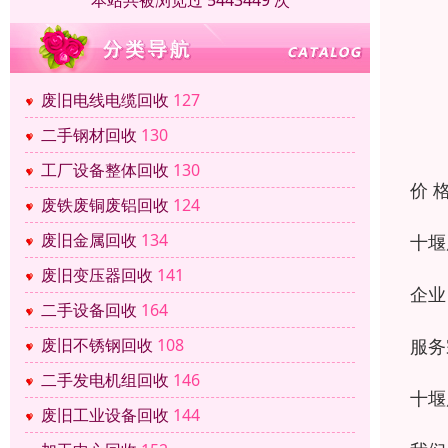
本站共被浏览过 5443449 次
废旧电线电缆回收
127
二手钢材回收
130
工厂设备整体回收
130
价 
废铁废铜废铝回收
124
废旧金属回收
134
十堰
废旧变压器回收
141
企业
二手设备回收
164
服务
废旧不锈钢回收
108
二手发电机组回收
146
十堰
废旧工业设备回收
144